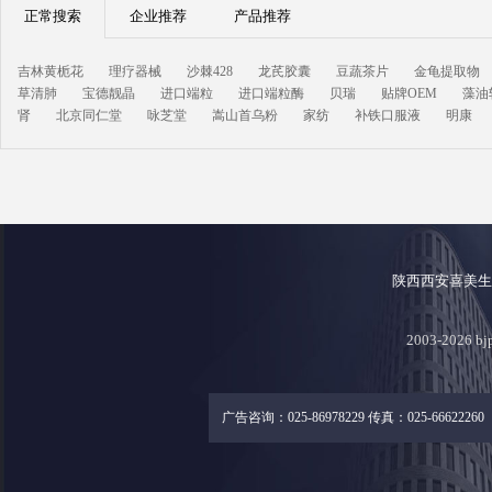
正常搜索
企业推荐
产品推荐
吉林黄栀花
理疗器械
沙棘428
龙芪胶囊
豆蔬茶片
金龟提取物
草清肺
宝德靓晶
进口端粒
进口端粒酶
贝瑞
贴牌OEM
藻油
肾
北京同仁堂
咏芝堂
嵩山首乌粉
家纺
补铁口服液
明康
陕西西安喜美
2003-2026
广告咨询：025-86978229 传真：025-66622260